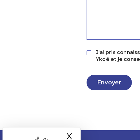
J'ai pris connai
Ykoé et je cons
Envoyer
X
Masquer le ba