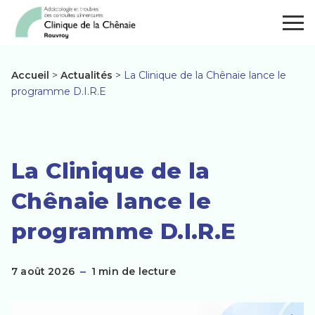
Panneau de gestion des cookies
Togg
Accueil
>
Actualités
>
La Clinique de la Chênaie lance le
La Clinique de la C
programme D.I.R.E
La Clinique de la
Chênaie lance le
programme D.I.R.E
7 août 2026
1 min de lecture