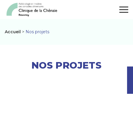
Panneau de gestion des cookies
Togg
Accueil
>
Nos projets
Nos projets
NOS PROJETS