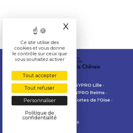
X
Masquer le ba
Ce site utilise des
cookies et vous donne
le contrôle sur ceux que
vous souhaitez activer
Tout accepter
IEAJA Lyon
PSYPRO Grenoble
PSYPRO Lille
Tout refuser
PSYPRO Lyon
PSYPRO Metz
PSYPRO Reims
PSYPRO Amiens
PSYPRO des Portes de l'Oise
Personnaliser
PSYPRO Paris
CAPA Annecy
Politique de
confidentialité
Nous contacter
Mentions légales